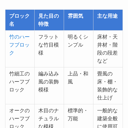
ブロック
見た目の
雰囲気
主な用途
名
特徴
竹のハー
フラット
明るくシ
床材・天
フブロッ
な竹目模
ンプル
井材・階
ク
様
段の段差
など
竹細工の
編み込み
上品・和
畳風の
ハーフブ
風の装飾
風
床・棚・
ロック
模様
装飾的な
仕上げ
オークの
木目のナ
標準的・
一般的な
ハーフブ
チュラル
万能
建築全般
ロック
な模様
に使用可