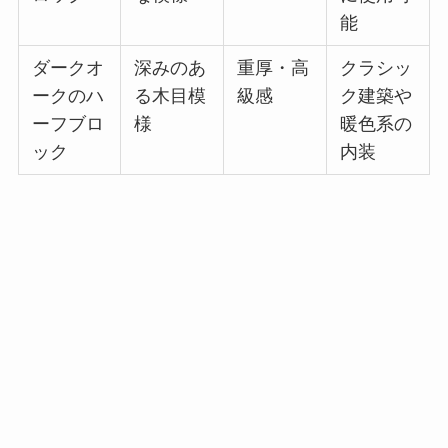
能
ダークオ
深みのあ
重厚・高
クラシッ
ークのハ
る木目模
級感
ク建築や
ーフブロ
様
暖色系の
ック
内装