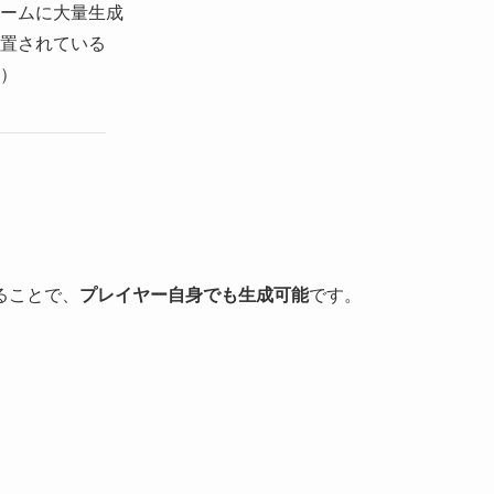
ームに大量生成
置されている
）
ることで、
プレイヤー自身でも生成可能
です。