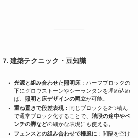
7. 建築テクニック・豆知識
光源と組み合わせた照明床
：ハーフブロックの
下にグロウストーンやシーランタンを埋め込め
ば、
照明と床デザインの両立
が可能。
重ね置きで段差表現
：同じブロックを2つ積ん
で通常ブロック化することで、
階段の途中やベ
ンチの脚など
の細かな表現にも使える。
フェンスとの組み合わせで柵風に
：間隔を空け