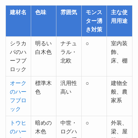
建材名
色味
雰囲気
モンス
主な使
ター湧
用用途
き対策
シラカ
明るい
ナチュ
○
室内装
バのハ
白木色
ラル・
飾、
ーフブ
北欧
床、棚
ロック
オーク
標準木
汎用性
○
建物全
のハー
色
高い
般、農
フブロ
家系
ック
トウヒ
暗めの
中世・
○
外装、
のハー
木色
ログハ
梁、屋