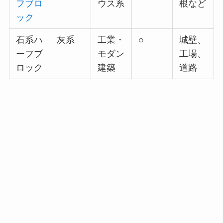
フブロ
ウス系
根など
ック
石系ハ
灰系
工業・
○
城壁、
ーフブ
モダン
工場、
ロック
建築
道路