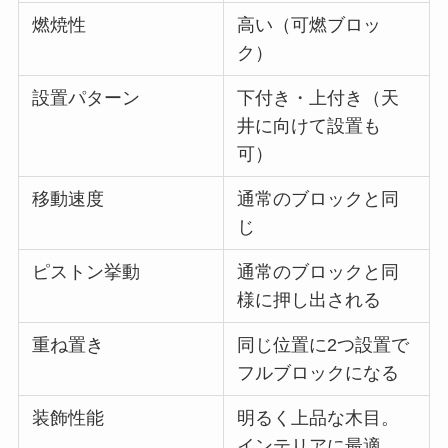
燃焼性
高い（可燃ブロッ
ク）
設置パターン
下付き・上付き（天
井に向けて設置も
可）
移動速度
通常のブロックと同
じ
ピストン挙動
通常のブロックと同
様に押し出される
重ね置き
同じ位置に2つ設置で
フルブロックになる
装飾性能
明るく上品な木目。
インテリアに最適