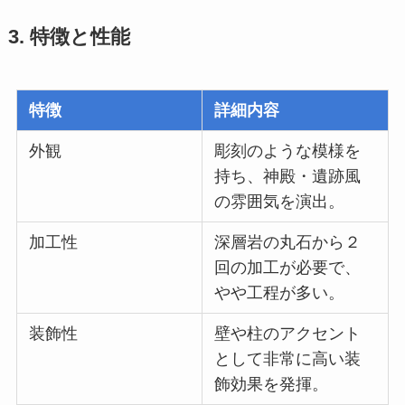
3. 特徴と性能
特徴
詳細内容
外観
彫刻のような模様を
持ち、神殿・遺跡風
の雰囲気を演出。
加工性
深層岩の丸石から２
回の加工が必要で、
やや工程が多い。
装飾性
壁や柱のアクセント
として非常に高い装
飾効果を発揮。