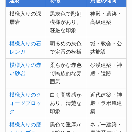
建材
特徴
用途の傾向
模様入りの深
黒灰色で彫刻
神殿・遺跡・
層岩
模様があり、
高級建築
荘厳な印象
模様入りの石
明るめの灰色
城・教会・公
レンガ
で定番の模様
共施設
模様入りの赤
柔らかな赤色
砂漠建築・神
い砂岩
で民族的な雰
殿・遺跡
囲気
模様入りのク
白く高級感が
近代建築・神
ォーツブロッ
あり、清楚な
殿・ラボ風建
ク
印象
築
模様入りの磨
黒色で重厚か
ネザー建築・