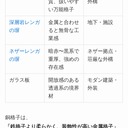
質、扱いやす
外構
い万能格子
深層岩レンガ
金属と合わせ
地下・施設
の塀
ると無骨な工
業感
ネザーレンガ
暗赤〜黒系で
ネザー拠点・
の塀
重厚。強めの
荘厳な外構
存在感
ガラス板
開放感のある
モダン建築・
透過系の境界
外装
材
銅格子は、
「鉄格子より柔らかく、装飾性が高い金属格子」