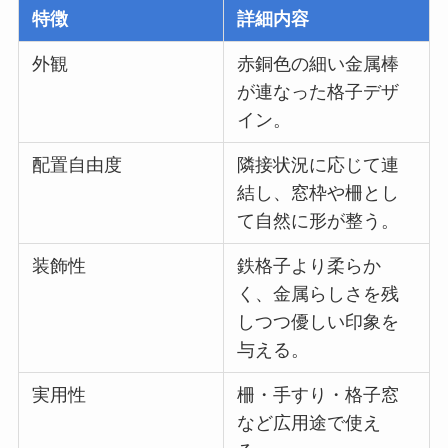
特徴
詳細内容
外観
赤銅色の細い金属棒
が連なった格子デザ
イン。
配置自由度
隣接状況に応じて連
結し、窓枠や柵とし
て自然に形が整う。
装飾性
鉄格子より柔らか
く、金属らしさを残
しつつ優しい印象を
与える。
実用性
柵・手すり・格子窓
など広用途で使え