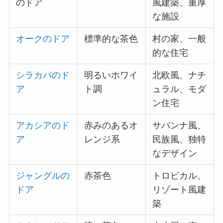
のドア
風建築、重厚
な施設
オークのドア
標準的な茶色
村の家、一般
的な住宅
シラカバのド
明るいホワイ
北欧風、ナチ
ア
ト調
ュラル、モダ
ン住宅
アカシアのド
赤みのあるオ
サバンナ風、
ア
レンジ系
民族風、独特
なデザイン
ジャングルの
赤茶色
トロピカル、
ドア
リゾート風建
築