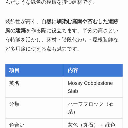
んだような緑色の模様を持つ建材です。
装飾性が高く、
自然に馴染む庭園や苔むした遺跡
風の建築
を作る際に役立ちます。半分の高さとい
う特徴を活かし、床材・階段代わり・屋根装飾な
ど多用途に使える点も魅力です。
項目
内容
英名
Mossy Cobblestone
Slab
分類
ハーフブロック（石
系）
色合い
灰色（丸石）＋ 緑色