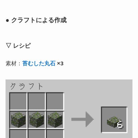
● クラフトによる作成
▽ レシピ
素材：
苔むした丸石
×3