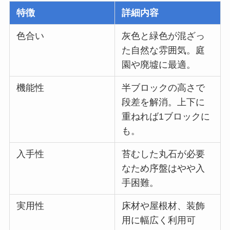
特徴
詳細内容
色合い
灰色と緑色が混ざっ
た自然な雰囲気。庭
園や廃墟に最適。
機能性
半ブロックの高さで
段差を解消。上下に
重ねれば1ブロックに
も。
入手性
苔むした丸石が必要
なため序盤はやや入
手困難。
実用性
床材や屋根材、装飾
用に幅広く利用可