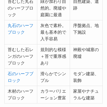
苔むした丸石
緑が加わり自
自然建築、遺
のハーフブロ
然的。廃墟や
跡
ック
庭園に最適
丸石のハーフ
灰色で素朴。
序盤拠点、地
ブロック
最も基本的で
下施設
入手容易
苔むした石レ
規則的な模様
神殿や城塞の
ンガのハーフ
＋苔で重厚感
廃墟
ブロック
あり
石のハーフブ
滑らかでシン
モダン建築、
ロック
プル
装飾
木材のハーフ
カラーバリエ
家屋やナチュ
ブロック
ーション豊富
ラルな建築