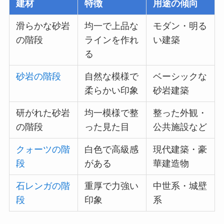
建材
特徴
用途の傾向
滑らかな砂岩
均一で上品な
モダン・明る
の階段
ラインを作れ
い建築
る
砂岩の階段
自然な模様で
ベーシックな
柔らかい印象
砂岩建築
研がれた砂岩
均一模様で整
整った外観・
の階段
った見た目
公共施設など
クォーツの階
白色で高級感
現代建築・豪
段
がある
華建造物
石レンガの階
重厚で力強い
中世系・城壁
段
印象
系