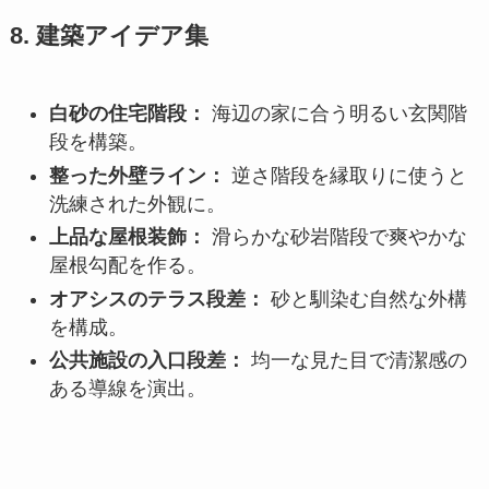
8. 建築アイデア集
白砂の住宅階段：
海辺の家に合う明るい玄関階
段を構築。
整った外壁ライン：
逆さ階段を縁取りに使うと
洗練された外観に。
上品な屋根装飾：
滑らかな砂岩階段で爽やかな
屋根勾配を作る。
オアシスのテラス段差：
砂と馴染む自然な外構
を構成。
公共施設の入口段差：
均一な見た目で清潔感の
ある導線を演出。