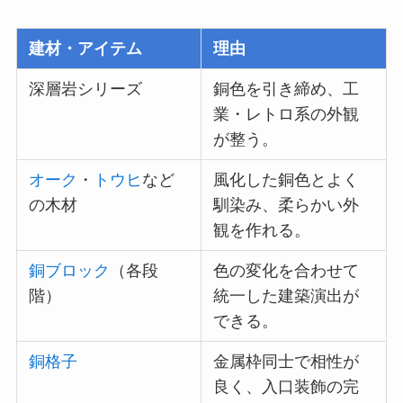
建材・アイテム
理由
深層岩シリーズ
銅色を引き締め、工
業・レトロ系の外観
が整う。
オーク
・
トウヒ
など
風化した銅色とよく
の木材
馴染み、柔らかい外
観を作れる。
銅ブロック
（各段
色の変化を合わせて
階）
統一した建築演出が
できる。
銅格子
金属枠同士で相性が
良く、入口装飾の完