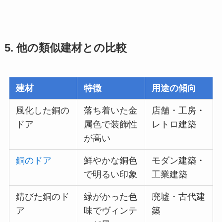
5. 他の類似建材との比較
建材
特徴
用途の傾向
風化した銅の
落ち着いた金
店舗・工房・
ドア
属色で装飾性
レトロ建築
が高い
銅のドア
鮮やかな銅色
モダン建築・
で明るい印象
工業建築
錆びた銅のド
緑がかった色
廃墟・古代建
ア
味でヴィンテ
築